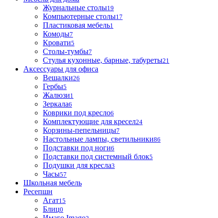
Журнальные столы
19
Компьютерные столы
17
Пластиковая мебель
1
Комоды
7
Кровати
5
Столы-тумбы
7
Стулья кухонные, барные, табуреты
21
Аксессуары для офиса
Вешалки
26
Гербы
5
Жалюзи
1
Зеркала
6
Коврики под кресло
6
Комплектующие для кресел
24
Корзины-пепельницы
7
Настольные лампы, светильники
86
Подставки под ноги
6
Подставки под системный блок
5
Подушки для кресла
3
Часы
57
Школьная мебель
Ресепшн
Агат
15
Блиц
0
Имаго Imago