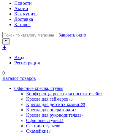
Новости
Акции
Как купить
Доставка
Каталог
Закрыть окно
✚
Вход
Регистрация
0
Каталог товаров
Офисные кресла, стулья
Конференц-кресла для посетителей
62
Кресла для геймеров
75
Кресла для детских комнат
25
Кресла для оператора
147
Кресла для руководителя
337
Офисные стулья
48
Секции стульев
8
Скамейки
17