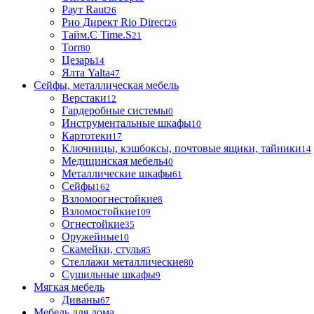
Раут Raut
26
Рио Директ Rio Direct
26
Тайм.С Time.S
21
Torr
80
Цезарь
14
Ялта Yalta
47
Сейфы, металлическая мебель
Верстаки
12
Гардеробные системы
0
Инструментальные шкафы
10
Картотеки
17
Ключницы, кэшбоксы, почтовые ящики, тайники
14
Медицинская мебель
40
Металлические шкафы
61
Сейфы
162
Взломоогнестойкие
8
Взломостойкие
109
Огнестойкие
35
Оружейные
10
Скамейки, стулья
5
Стеллажи металлические
80
Сушильные шкафы
9
Мягкая мебель
Диваны
67
Мебель для дома