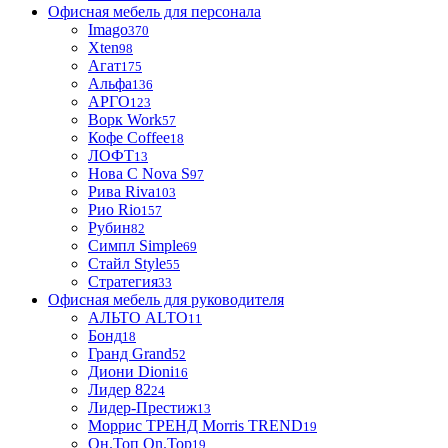
Офисная мебель для персонала
Imago
370
Xten
98
Агат
175
Альфа
136
АРГО
123
Ворк Work
57
Кофе Coffee
18
ЛОФТ
13
Нова С Nova S
97
Рива Riva
103
Рио Rio
157
Рубин
82
Симпл Simple
69
Стайл Style
55
Стратегия
33
Офисная мебель для руководителя
АЛЬТО ALTO
11
Бонд
18
Гранд Grand
52
Диони Dioni
16
Лидер 82
24
Лидер-Престиж
13
Моррис ТРЕНД Morris TREND
19
Он.Топ On.Top
19