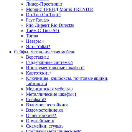
Лидер-Престиж
13
Моррис ТРЕНД Morris TREND
19
Он.Топ On.Top
19
Раут Raut
26
Рио Директ Rio Direct
26
Тайм.С Time.S
21
Torr
80
Цезарь
14
Ялта Yalta
47
Сейфы, металлическая мебель
Верстаки
12
Гардеробные системы
0
Инструментальные шкафы
10
Картотеки
17
Ключницы, кэшбоксы, почтовые ящики,
тайники
14
Медицинская мебель
40
Металлические шкафы
61
Сейфы
162
Взломоогнестойкие
8
Взломостойкие
109
Огнестойкие
35
Оружейные
10
Скамейки, стулья
5
Стеллажи металлические
80