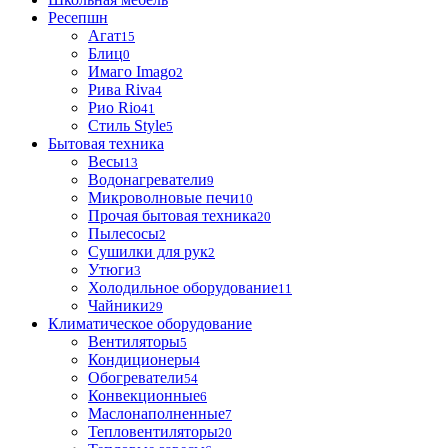
Ресепшн
Агат
15
Блиц
0
Имаго Imago
2
Рива Riva
4
Рио Rio
41
Стиль Style
5
Бытовая техника
Весы
13
Водонагреватели
9
Микроволновые печи
10
Прочая бытовая техника
20
Пылесосы
2
Сушилки для рук
2
Утюги
3
Холодильное оборудование
11
Чайники
29
Климатическое оборудование
Вентиляторы
5
Кондиционеры
4
Обогреватели
54
Конвекционные
6
Маслонаполненные
7
Тепловентиляторы
20