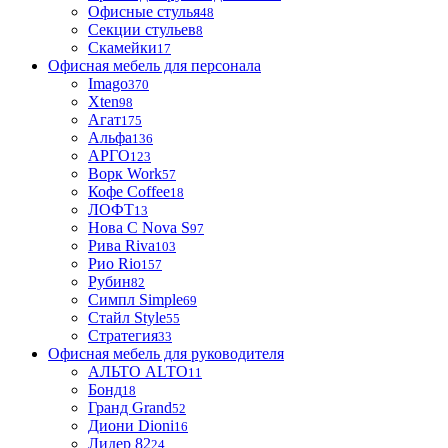
Офисные стулья
48
Секции стульев
8
Скамейки
17
Офисная мебель для персонала
Imago
370
Xten
98
Агат
175
Альфа
136
АРГО
123
Ворк Work
57
Кофе Coffee
18
ЛОФТ
13
Нова С Nova S
97
Рива Riva
103
Рио Rio
157
Рубин
82
Симпл Simple
69
Стайл Style
55
Стратегия
33
Офисная мебель для руководителя
АЛЬТО ALTO
11
Бонд
18
Гранд Grand
52
Диони Dioni
16
Лидер 82
24