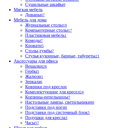
Сушильные шкафы
9
Мягкая мебель
Диваны
67
Мебель для дома
Журнальные столы
19
Компьютерные столы
17
Пластиковая мебель
1
Комоды
7
Кровати
5
Столы-тумбы
7
Стулья кухонные, барные, табуреты
21
Аксессуары для офиса
Вешалки
26
Гербы
5
Жалюзи
1
Зеркала
6
Коврики под кресло
6
Комплектующие для кресел
24
Корзины-пепельницы
7
Настольные лампы, светильники
86
Подставки под ноги
6
Подставки под системный блок
5
Подушки для кресла
3
Часы
57
Школьная мебель