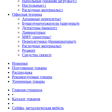
Напольные (нижняя загрузка)
13
Настольные
11
Расходные материалы
21
Офисная техника
Архивные переплеты
3
Бумагоуничтожители (шредеры)
6
Детекторы банкнот
2
Ламинаторы
4
МФУ, принтеры
7
Переплетчики (брошюраторы)
3
Расходные материалы
5
Резаки
9
Средства связи
30
Новинки
Популярные товары
Распродажа
Рекомендуемые товары
Уцененные товары
Главная страница
•
Каталог товаров
•
Сейфы, металлическая мебель