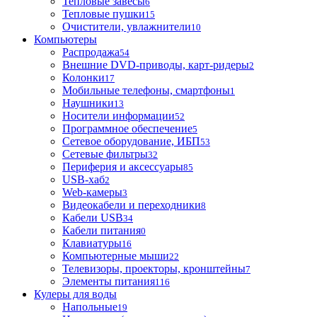
Тепловые завесы
6
Тепловые пушки
15
Очистители, увлажнители
10
Компьютеры
Распродажа
54
Внешние DVD-приводы, карт-ридеры
2
Колонки
17
Мобильные телефоны, смартфоны
1
Наушники
13
Носители информации
52
Программное обеспечение
5
Сетевое оборудование, ИБП
53
Сетевые фильтры
32
Периферия и аксессуары
85
USB-хаб
2
Web-камеры
3
Видеокабели и переходники
8
Кабели USB
34
Кабели питания
0
Клавиатуры
16
Компьютерные мыши
22
Телевизоры, проекторы, кронштейны
7
Элементы питания
116
Кулеры для воды
Напольные
19