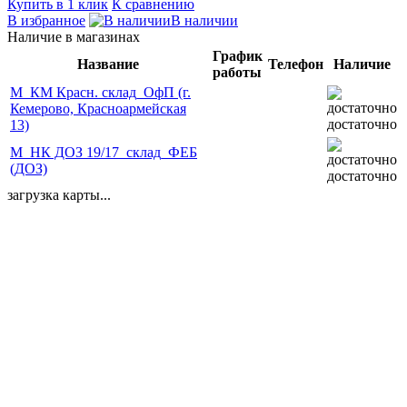
Купить в 1 клик
К сравнению
В избранное
В наличии
Наличие в магазинах
График
Название
Телефон
Наличие
работы
М_КМ Красн. склад_ОфП (г.
Кемерово, Красноармейская
достаточно
13)
М_НК ДОЗ 19/17_склад_ФЕБ
(ДОЗ)
достаточно
загрузка карты...