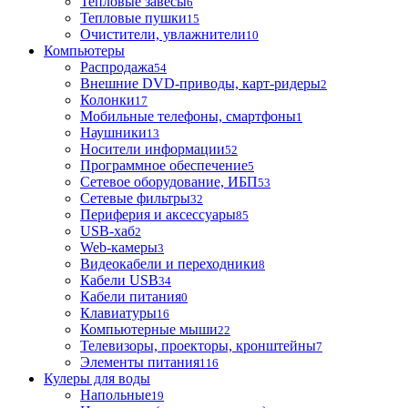
Тепловые завесы
6
Тепловые пушки
15
Очистители, увлажнители
10
Компьютеры
Распродажа
54
Внешние DVD-приводы, карт-ридеры
2
Колонки
17
Мобильные телефоны, смартфоны
1
Наушники
13
Носители информации
52
Программное обеспечение
5
Сетевое оборудование, ИБП
53
Сетевые фильтры
32
Периферия и аксессуары
85
USB-хаб
2
Web-камеры
3
Видеокабели и переходники
8
Кабели USB
34
Кабели питания
0
Клавиатуры
16
Компьютерные мыши
22
Телевизоры, проекторы, кронштейны
7
Элементы питания
116
Кулеры для воды
Напольные
19