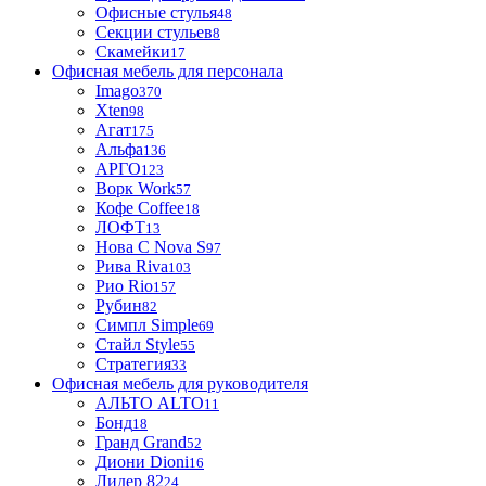
Офисные стулья
48
Секции стульев
8
Скамейки
17
Офисная мебель для персонала
Imago
370
Xten
98
Агат
175
Альфа
136
АРГО
123
Ворк Work
57
Кофе Coffee
18
ЛОФТ
13
Нова С Nova S
97
Рива Riva
103
Рио Rio
157
Рубин
82
Симпл Simple
69
Стайл Style
55
Стратегия
33
Офисная мебель для руководителя
АЛЬТО ALTO
11
Бонд
18
Гранд Grand
52
Диони Dioni
16
Лидер 82
24