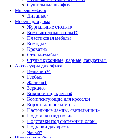
Сушильные шкафы
9
Мягкая мебель
Диваны
67
Мебель для дома
Журнальные столы
19
Компьютерные столы
17
Пластиковая мебель
1
Комоды
7
Кровати
5
Столы-тумбы
7
Стулья кухонные, барные, табуреты
21
Аксессуары для офиса
Вешалки
26
Гербы
5
Жалюзи
1
Зеркала
6
Коврики под кресло
6
Комплектующие для кресел
24
Корзины-пепельницы
7
Настольные лампы, светильники
86
Подставки под ноги
6
Подставки под системный блок
5
Подушки для кресла
3
Часы
57
Школьная мебель