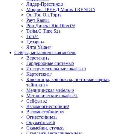
Лидер-Престиж
13
Моррис ТРЕНД Morris TREND
19
Он.Топ On.Top
19
Раут Raut
26
Рио Директ Rio Direct
26
Тайм.С Time.S
21
Torr
80
Цезарь
14
Ялта Yalta
47
Сейфы, металлическая мебель
Верстаки
12
Гардеробные системы
0
Инструментальные шкафы
10
Картотеки
17
Ключницы, кэшбоксы, почтовые ящики,
тайники
14
Медицинская мебель
40
Металлические шкафы
61
Сейфы
162
Взломоогнестойкие
8
Взломостойкие
109
Огнестойкие
35
Оружейные
10
Скамейки, стулья
5
Стеллажи металлические
80