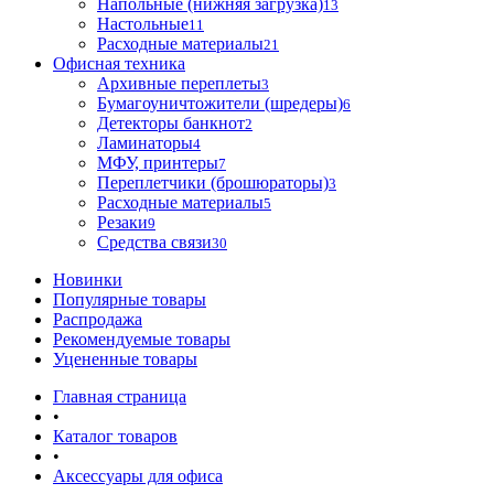
Напольные (нижняя загрузка)
13
Настольные
11
Расходные материалы
21
Офисная техника
Архивные переплеты
3
Бумагоуничтожители (шредеры)
6
Детекторы банкнот
2
Ламинаторы
4
МФУ, принтеры
7
Переплетчики (брошюраторы)
3
Расходные материалы
5
Резаки
9
Средства связи
30
Новинки
Популярные товары
Распродажа
Рекомендуемые товары
Уцененные товары
Главная страница
•
Каталог товаров
•
Аксессуары для офиса