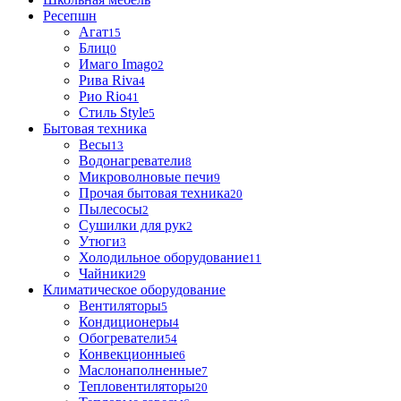
Ресепшн
Агат
15
Блиц
0
Имаго Imago
2
Рива Riva
4
Рио Rio
41
Стиль Style
5
Бытовая техника
Весы
13
Водонагреватели
8
Микроволновые печи
9
Прочая бытовая техника
20
Пылесосы
2
Сушилки для рук
2
Утюги
3
Холодильное оборудование
11
Чайники
29
Климатическое оборудование
Вентиляторы
5
Кондиционеры
4
Обогреватели
54
Конвекционные
6
Маслонаполненные
7
Тепловентиляторы
20