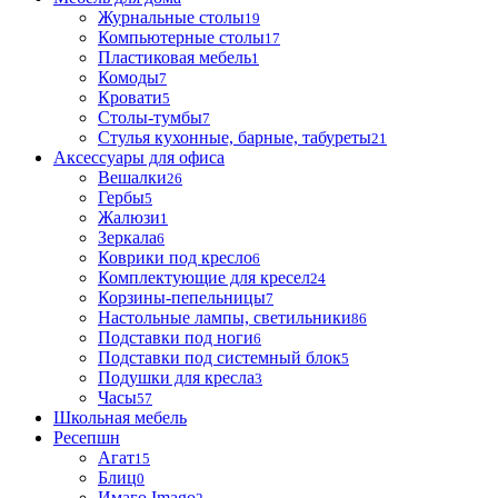
Журнальные столы
19
Компьютерные столы
17
Пластиковая мебель
1
Комоды
7
Кровати
5
Столы-тумбы
7
Стулья кухонные, барные, табуреты
21
Аксессуары для офиса
Вешалки
26
Гербы
5
Жалюзи
1
Зеркала
6
Коврики под кресло
6
Комплектующие для кресел
24
Корзины-пепельницы
7
Настольные лампы, светильники
86
Подставки под ноги
6
Подставки под системный блок
5
Подушки для кресла
3
Часы
57
Школьная мебель
Ресепшн
Агат
15
Блиц
0
Имаго Imago