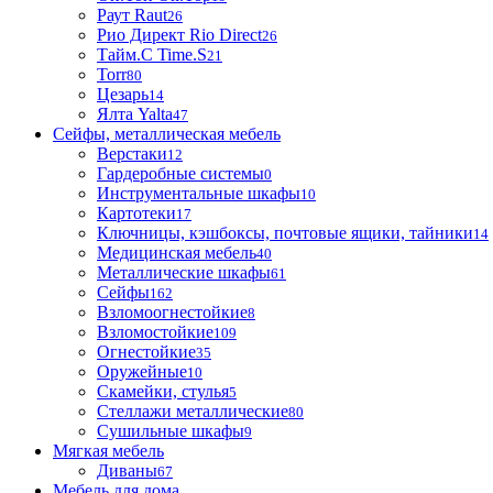
Раут Raut
26
Рио Директ Rio Direct
26
Тайм.С Time.S
21
Torr
80
Цезарь
14
Ялта Yalta
47
Сейфы, металлическая мебель
Верстаки
12
Гардеробные системы
0
Инструментальные шкафы
10
Картотеки
17
Ключницы, кэшбоксы, почтовые ящики, тайники
14
Медицинская мебель
40
Металлические шкафы
61
Сейфы
162
Взломоогнестойкие
8
Взломостойкие
109
Огнестойкие
35
Оружейные
10
Скамейки, стулья
5
Стеллажи металлические
80
Сушильные шкафы
9
Мягкая мебель
Диваны
67
Мебель для дома