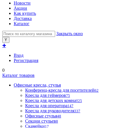
Новости
Акции
Как купить
Доставка
Каталог
Закрыть окно
✚
Вход
Регистрация
0
Каталог товаров
Офисные кресла, стулья
Конференц-кресла для посетителей
62
Кресла для геймеров
75
Кресла для детских комнат
25
Кресла для оператора
147
Кресла для руководителя
337
Офисные стулья
48
Секции стульев
8
Скамейки
17