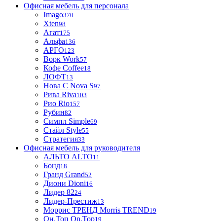
Офисная мебель для персонала
Imago
370
Xten
98
Агат
175
Альфа
136
АРГО
123
Ворк Work
57
Кофе Coffee
18
ЛОФТ
13
Нова С Nova S
97
Рива Riva
103
Рио Rio
157
Рубин
82
Симпл Simple
69
Стайл Style
55
Стратегия
33
Офисная мебель для руководителя
АЛЬТО ALTO
11
Бонд
18
Гранд Grand
52
Диони Dioni
16
Лидер 82
24
Лидер-Престиж
13
Моррис ТРЕНД Morris TREND
19
Он.Топ On.Top
19