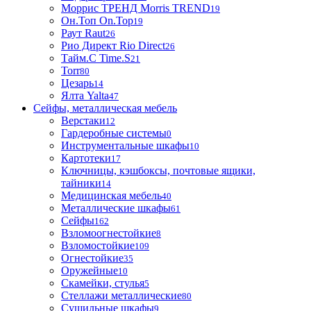
Моррис ТРЕНД Morris TREND
19
Он.Топ On.Top
19
Раут Raut
26
Рио Директ Rio Direct
26
Тайм.С Time.S
21
Torr
80
Цезарь
14
Ялта Yalta
47
Сейфы, металлическая мебель
Верстаки
12
Гардеробные системы
0
Инструментальные шкафы
10
Картотеки
17
Ключницы, кэшбоксы, почтовые ящики,
тайники
14
Медицинская мебель
40
Металлические шкафы
61
Сейфы
162
Взломоогнестойкие
8
Взломостойкие
109
Огнестойкие
35
Оружейные
10
Скамейки, стулья
5
Стеллажи металлические
80
Сушильные шкафы
9