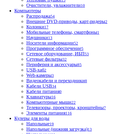
15
Очистители, увлажнители
10
Компьютеры
Распродажа
54
Внешние DVD-приводы, карт-ридеры
2
Колонки
17
Мобильные телефоны, смартфоны
1
Наушники
13
Носители информации
52
Программное обеспечение
5
Сетевое оборудование, ИБП
53
Сетевые фильтры
32
Периферия и аксессуары
85
USB-хаб
2
Web-камеры
3
Видеокабели и переходники
8
Кабели USB
34
Кабели питания
0
Клавиатуры
16
Компьютерные мыши
22
Телевизоры, проекторы, кронштейны
7
Элементы питания
116
Кулеры для воды
Напольные
19
Напольные (нижняя загрузка)
13