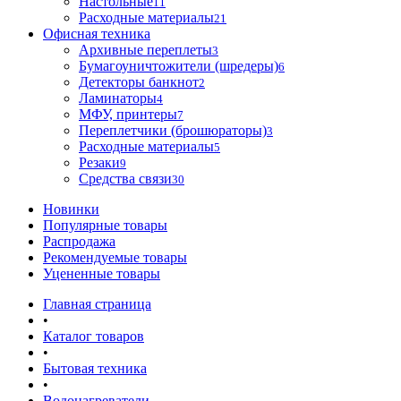
Настольные
11
Расходные материалы
21
Офисная техника
Архивные переплеты
3
Бумагоуничтожители (шредеры)
6
Детекторы банкнот
2
Ламинаторы
4
МФУ, принтеры
7
Переплетчики (брошюраторы)
3
Расходные материалы
5
Резаки
9
Средства связи
30
Новинки
Популярные товары
Распродажа
Рекомендуемые товары
Уцененные товары
Главная страница
•
Каталог товаров
•
Бытовая техника
•
Водонагреватели