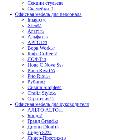
Секции стульев
8
Скамейки
17
Офисная мебель для персонала
Imago
370
Xten
98
Агат
175
Альфа
136
АРГО
123
Ворк Work
57
Кофе Coffee
18
ЛОФТ
13
Нова С Nova S
97
Рива Riva
103
Рио Rio
157
Рубин
82
Симпл Simple
69
Стайл Style
55
Стратегия
33
Офисная мебель для руководителя
АЛЬТО ALTO
11
Бонд
18
Гранд Grand
52
Диони Dioni
16
Лидер 82
24
Лидер-Престиж
13