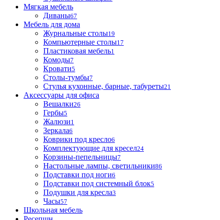
Мягкая мебель
Диваны
67
Мебель для дома
Журнальные столы
19
Компьютерные столы
17
Пластиковая мебель
1
Комоды
7
Кровати
5
Столы-тумбы
7
Стулья кухонные, барные, табуреты
21
Аксессуары для офиса
Вешалки
26
Гербы
5
Жалюзи
1
Зеркала
6
Коврики под кресло
6
Комплектующие для кресел
24
Корзины-пепельницы
7
Настольные лампы, светильники
86
Подставки под ноги
6
Подставки под системный блок
5
Подушки для кресла
3
Часы
57
Школьная мебель
Ресепшн