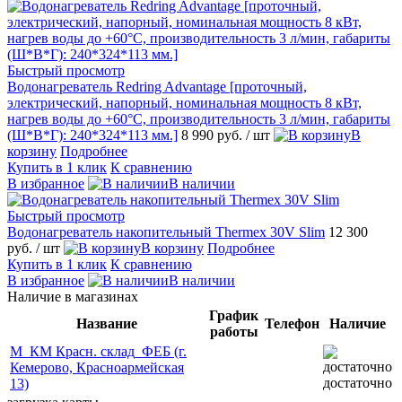
Быстрый просмотр
Водонагреватель Redring Advantage [проточный,
электрический, напорный, номинальная мощность 8 кВт,
нагрев воды до +60°С, производительность 3 л/мин, габариты
(Ш*В*Г): 240*324*113 мм.]
8 990 руб.
/ шт
В
корзину
Подробнее
Купить в 1 клик
К сравнению
В избранное
В наличии
Быстрый просмотр
Водонагреватель накопительный Thermex 30V Slim
12 300
руб.
/ шт
В корзину
Подробнее
Купить в 1 клик
К сравнению
В избранное
В наличии
Наличие в магазинах
График
Название
Телефон
Наличие
работы
М_КМ Красн. склад_ФЕБ (г.
Кемерово, Красноармейская
достаточно
13)