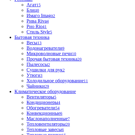
Агат
15
Блиц
0
Имаго Imago
2
Рива Riva
4
Рио Rio
41
Стиль Style
5
Бытовая техника
Весы
13
Водонагреватели
9
Микроволновые печи
10
Прочая бытовая техника
20
Пылесосы
2
Сушилки для рук
2
Утюги
3
Холодильное оборудование
11
Чайники
29
Климатическое оборудование
Вентиляторы
5
Кондиционеры
4
Обогреватели
54
Конвекционные
6
Маслонаполненные
7
Тепловентиляторы
20
Тепловые завесы
6
Тепловые пушки