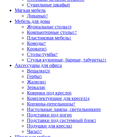
Сушильные шкафы
9
Мягкая мебель
Диваны
67
Мебель для дома
Журнальные столы
19
Компьютерные столы
17
Пластиковая мебель
1
Комоды
7
Кровати
5
Столы-тумбы
7
Стулья кухонные, барные, табуреты
21
Аксессуары для офиса
Вешалки
26
Гербы
5
Жалюзи
1
Зеркала
6
Коврики под кресло
6
Комплектующие для кресел
24
Корзины-пепельницы
7
Настольные лампы, светильники
86
Подставки под ноги
6
Подставки под системный блок
5
Подушки для кресла
3
Часы
57
Школьная мебель