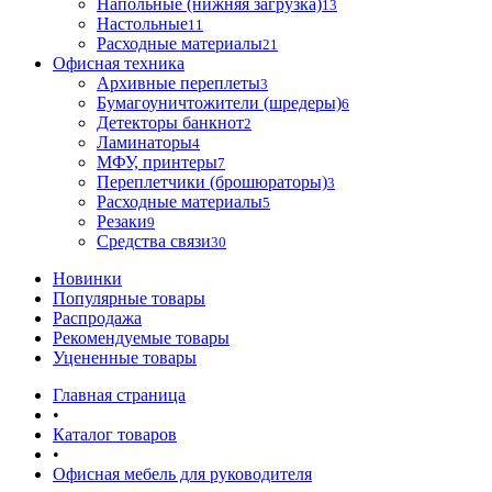
Напольные (нижняя загрузка)
13
Настольные
11
Расходные материалы
21
Офисная техника
Архивные переплеты
3
Бумагоуничтожители (шредеры)
6
Детекторы банкнот
2
Ламинаторы
4
МФУ, принтеры
7
Переплетчики (брошюраторы)
3
Расходные материалы
5
Резаки
9
Средства связи
30
Новинки
Популярные товары
Распродажа
Рекомендуемые товары
Уцененные товары
Главная страница
•
Каталог товаров
•
Офисная мебель для руководителя