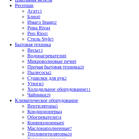
Ресепшн
Агат
15
Блиц
0
Имаго Imago
2
Рива Riva
4
Рио Rio
41
Стиль Style
5
Бытовая техника
Весы
13
Водонагреватели
8
Микроволновые печи
9
Прочая бытовая техника
20
Пылесосы
2
Сушилки для рук
2
Утюги
3
Холодильное оборудование
11
Чайники
29
Климатическое оборудование
Вентиляторы
5
Кондиционеры
4
Обогреватели
54
Конвекционные
6
Маслонаполненные
7
Тепловентиляторы
20