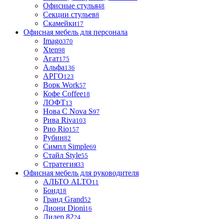
Офисные стулья
48
Секции стульев
8
Скамейки
17
Офисная мебель для персонала
Imago
370
Xten
98
Агат
175
Альфа
136
АРГО
123
Ворк Work
57
Кофе Coffee
18
ЛОФТ
13
Нова С Nova S
97
Рива Riva
103
Рио Rio
157
Рубин
82
Симпл Simple
69
Стайл Style
55
Стратегия
33
Офисная мебель для руководителя
АЛЬТО ALTO
11
Бонд
18
Гранд Grand
52
Диони Dioni
16
Лидер 82
24