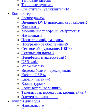
Тепловые завесы
6
Тепловые пушки
15
Очистители, увлажнители
10
Компьютеры
Распродажа
54
Внешние DVD-приводы, карт-ридеры
2
Колонки
17
Мобильные телефоны, смартфоны
1
Наушники
13
Носители информации
52
Программное обеспечение
5
Сетевое оборудование, ИБП
53
Сетевые фильтры
32
Периферия и аксессуары
85
USB-хаб
2
Web-камеры
3
Видеокабели и переходники
8
Кабели USB
34
Кабели питания
0
Клавиатуры
16
Компьютерные мыши
22
Телевизоры, проекторы, кронштейны
7
Элементы питания
116
Кулеры для воды
Напольные
19