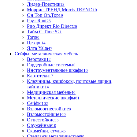
Лидер-Престиж
13
Моррис ТРЕНД Morris TREND
19
Он.Топ On.Top
19
Раут Raut
26
Рио Директ Rio Direct
26
Тайм.С Time.S
21
Torr
80
Цезарь
14
Ялта Yalta
47
Сейфы, металлическая мебель
Верстаки
12
Гардеробные системы
0
Инструментальные шкафы
10
Картотеки
17
Ключницы, кэшбоксы, почтовые ящики,
тайники
14
Медицинская мебель
40
Металлические шкафы
61
Сейфы
162
Взломоогнестойкие
8
Взломостойкие
109
Огнестойкие
35
Оружейные
10
Скамейки, стулья
5
Стеллажи металлические
80