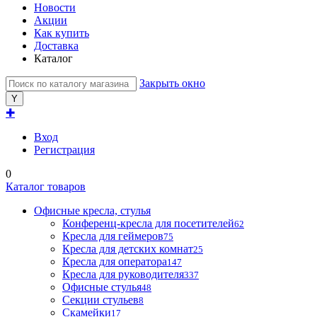
Новости
Акции
Как купить
Доставка
Каталог
Закрыть окно
✚
Вход
Регистрация
0
Каталог товаров
Офисные кресла, стулья
Конференц-кресла для посетителей
62
Кресла для геймеров
75
Кресла для детских комнат
25
Кресла для оператора
147
Кресла для руководителя
337
Офисные стулья
48
Секции стульев
8
Скамейки
17