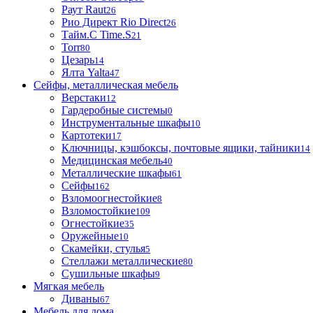
Раут Raut
26
Рио Директ Rio Direct
26
Тайм.С Time.S
21
Torr
80
Цезарь
14
Ялта Yalta
47
Сейфы, металлическая мебель
Верстаки
12
Гардеробные системы
0
Инструментальные шкафы
10
Картотеки
17
Ключницы, кэшбоксы, почтовые ящики, тайники
14
Медицинская мебель
40
Металлические шкафы
61
Сейфы
162
Взломоогнестойкие
8
Взломостойкие
109
Огнестойкие
35
Оружейные
10
Скамейки, стулья
5
Стеллажи металлические
80
Сушильные шкафы
9
Мягкая мебель
Диваны
67
Мебель для дома