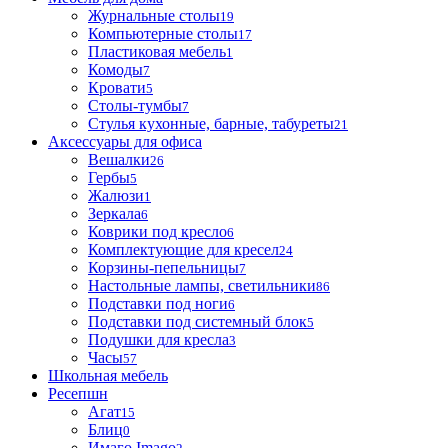
Журнальные столы
19
Компьютерные столы
17
Пластиковая мебель
1
Комоды
7
Кровати
5
Столы-тумбы
7
Стулья кухонные, барные, табуреты
21
Аксессуары для офиса
Вешалки
26
Гербы
5
Жалюзи
1
Зеркала
6
Коврики под кресло
6
Комплектующие для кресел
24
Корзины-пепельницы
7
Настольные лампы, светильники
86
Подставки под ноги
6
Подставки под системный блок
5
Подушки для кресла
3
Часы
57
Школьная мебель
Ресепшн
Агат
15
Блиц
0
Имаго Imago