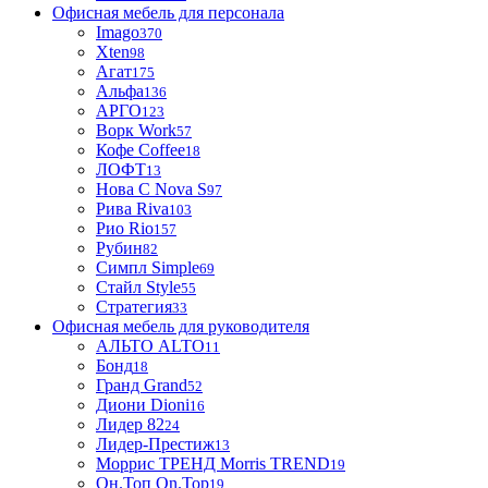
Офисная мебель для персонала
Imago
370
Xten
98
Агат
175
Альфа
136
АРГО
123
Ворк Work
57
Кофе Coffee
18
ЛОФТ
13
Нова С Nova S
97
Рива Riva
103
Рио Rio
157
Рубин
82
Симпл Simple
69
Стайл Style
55
Стратегия
33
Офисная мебель для руководителя
АЛЬТО ALTO
11
Бонд
18
Гранд Grand
52
Диони Dioni
16
Лидер 82
24
Лидер-Престиж
13
Моррис ТРЕНД Morris TREND
19
Он.Топ On.Top
19