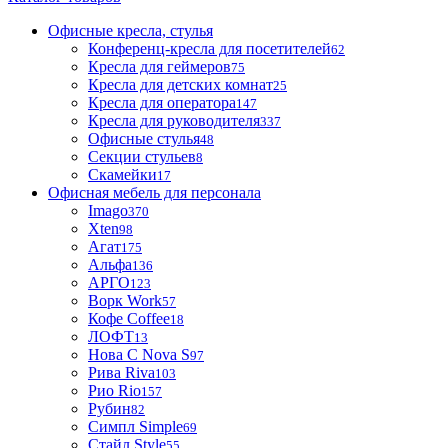
Офисные кресла, стулья
Конференц-кресла для посетителей
62
Кресла для геймеров
75
Кресла для детских комнат
25
Кресла для оператора
147
Кресла для руководителя
337
Офисные стулья
48
Секции стульев
8
Скамейки
17
Офисная мебель для персонала
Imago
370
Xten
98
Агат
175
Альфа
136
АРГО
123
Ворк Work
57
Кофе Coffee
18
ЛОФТ
13
Нова С Nova S
97
Рива Riva
103
Рио Rio
157
Рубин
82
Симпл Simple
69
Стайл Style
55