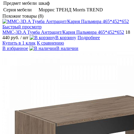
Предмет мебели
шкаф
Серия мебели
Моррис ТРЕНД Morris TREND
Похожие товары (8)
Быстрый просмотр
MMC-3D.A Тумба Антрацит/Кария Пальмира 465*452*652
18
440 руб.
/ шт
В корзину
Подробнее
Купить в 1 клик
К сравнению
В избранное
В наличии