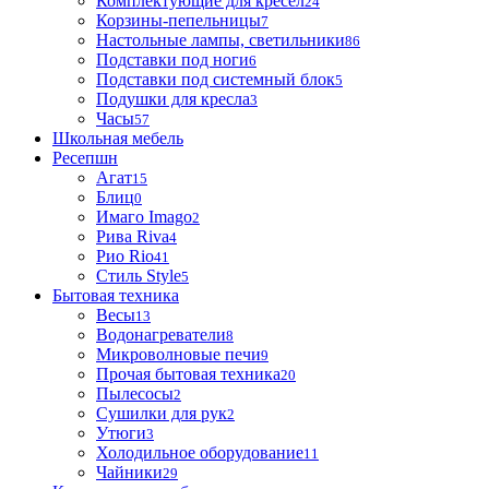
Комплектующие для кресел
24
Корзины-пепельницы
7
Настольные лампы, светильники
86
Подставки под ноги
6
Подставки под системный блок
5
Подушки для кресла
3
Часы
57
Школьная мебель
Ресепшн
Агат
15
Блиц
0
Имаго Imago
2
Рива Riva
4
Рио Rio
41
Стиль Style
5
Бытовая техника
Весы
13
Водонагреватели
8
Микроволновые печи
9
Прочая бытовая техника
20
Пылесосы
2
Сушилки для рук
2
Утюги
3
Холодильное оборудование
11
Чайники
29