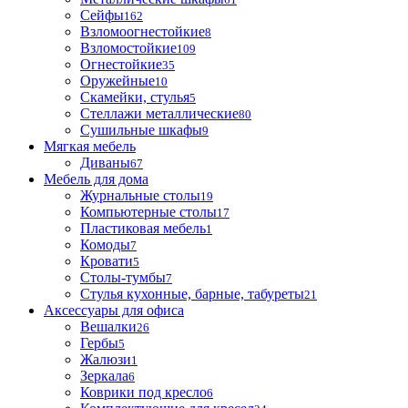
Сейфы
162
Взломоогнестойкие
8
Взломостойкие
109
Огнестойкие
35
Оружейные
10
Скамейки, стулья
5
Стеллажи металлические
80
Сушильные шкафы
9
Мягкая мебель
Диваны
67
Мебель для дома
Журнальные столы
19
Компьютерные столы
17
Пластиковая мебель
1
Комоды
7
Кровати
5
Столы-тумбы
7
Стулья кухонные, барные, табуреты
21
Аксессуары для офиса
Вешалки
26
Гербы
5
Жалюзи
1
Зеркала
6
Коврики под кресло
6