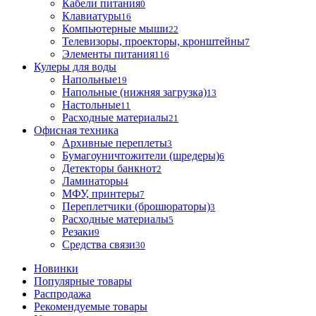
Кабели питания
0
Клавиатуры
16
Компьютерные мыши
22
Телевизоры, проекторы, кронштейны
7
Элементы питания
116
Кулеры для воды
Напольные
19
Напольные (нижняя загрузка)
13
Настольные
11
Расходные материалы
21
Офисная техника
Архивные переплеты
3
Бумагоуничтожители (шредеры)
6
Детекторы банкнот
2
Ламинаторы
4
МФУ, принтеры
7
Переплетчики (брошюраторы)
3
Расходные материалы
5
Резаки
9
Средства связи
30
Новинки
Популярные товары
Распродажа
Рекомендуемые товары