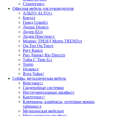
Стратегия
33
Офисная мебель для руководителя
АЛЬТО ALTO
11
Бонд
18
Гранд Grand
52
Диони Dioni
16
Лидер 82
24
Лидер-Престиж
13
Моррис ТРЕНД Morris TREND
19
Он.Топ On.Top
19
Раут Raut
26
Рио Директ Rio Direct
26
Тайм.С Time.S
21
Torr
80
Цезарь
14
Ялта Yalta
47
Сейфы, металлическая мебель
Верстаки
12
Гардеробные системы
0
Инструментальные шкафы
10
Картотеки
17
Ключницы, кэшбоксы, почтовые ящики,
тайники
14
Медицинская мебель
40
Металлические шкафы
61