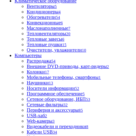
Климатическое оборудование
Вентиляторы
5
Кондиционеры
4
Обогреватели
54
Конвекционные
6
Маслонаполненные
7
Тепловентиляторы
20
Тепловые завесы
6
Тепловые пушки
15
Очистители, увлажнители
10
Компьютеры
Распродажа
54
Внешние DVD-приводы, карт-ридеры
2
Колонки
17
Мобильные телефоны, смартфоны
1
Наушники
13
Носители информации
52
Программное обеспечение
5
Сетевое оборудование, ИБП
53
Сетевые фильтры
32
Периферия и аксессуары
85
USB-хаб
2
Web-камеры
3
Видеокабели и переходники
8
Кабели USB
34