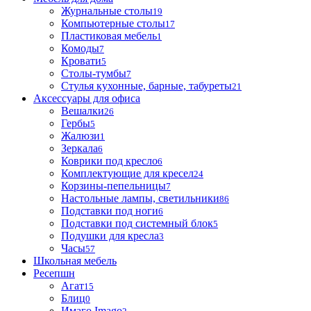
Журнальные столы
19
Компьютерные столы
17
Пластиковая мебель
1
Комоды
7
Кровати
5
Столы-тумбы
7
Стулья кухонные, барные, табуреты
21
Аксессуары для офиса
Вешалки
26
Гербы
5
Жалюзи
1
Зеркала
6
Коврики под кресло
6
Комплектующие для кресел
24
Корзины-пепельницы
7
Настольные лампы, светильники
86
Подставки под ноги
6
Подставки под системный блок
5
Подушки для кресла
3
Часы
57
Школьная мебель
Ресепшн
Агат
15
Блиц
0
Имаго Imago