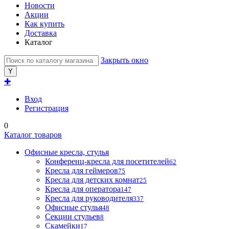
Новости
Акции
Как купить
Доставка
Каталог
Закрыть окно
✚
Вход
Регистрация
0
Каталог товаров
Офисные кресла, стулья
Конференц-кресла для посетителей
62
Кресла для геймеров
75
Кресла для детских комнат
25
Кресла для оператора
147
Кресла для руководителя
337
Офисные стулья
48
Секции стульев
8
Скамейки
17