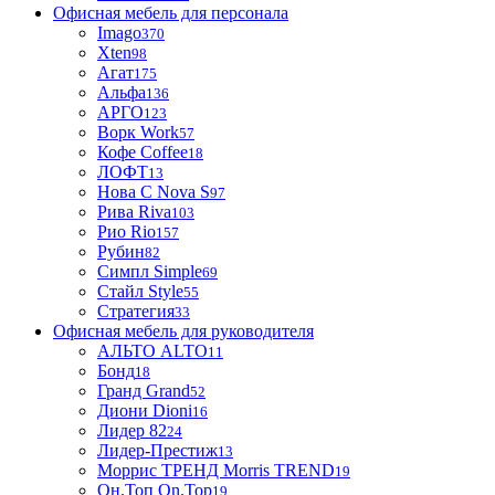
Офисная мебель для персонала
Imago
370
Xten
98
Агат
175
Альфа
136
АРГО
123
Ворк Work
57
Кофе Coffee
18
ЛОФТ
13
Нова С Nova S
97
Рива Riva
103
Рио Rio
157
Рубин
82
Симпл Simple
69
Стайл Style
55
Стратегия
33
Офисная мебель для руководителя
АЛЬТО ALTO
11
Бонд
18
Гранд Grand
52
Диони Dioni
16
Лидер 82
24
Лидер-Престиж
13
Моррис ТРЕНД Morris TREND
19
Он.Топ On.Top
19