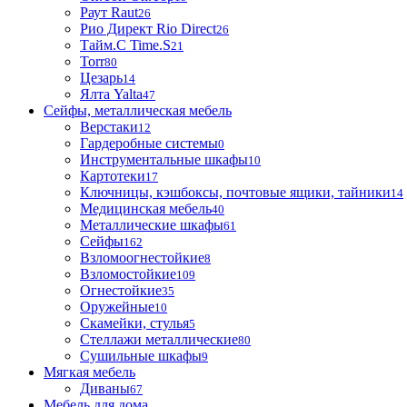
Раут Raut
26
Рио Директ Rio Direct
26
Тайм.С Time.S
21
Torr
80
Цезарь
14
Ялта Yalta
47
Сейфы, металлическая мебель
Верстаки
12
Гардеробные системы
0
Инструментальные шкафы
10
Картотеки
17
Ключницы, кэшбоксы, почтовые ящики, тайники
14
Медицинская мебель
40
Металлические шкафы
61
Сейфы
162
Взломоогнестойкие
8
Взломостойкие
109
Огнестойкие
35
Оружейные
10
Скамейки, стулья
5
Стеллажи металлические
80
Сушильные шкафы
9
Мягкая мебель
Диваны
67
Мебель для дома