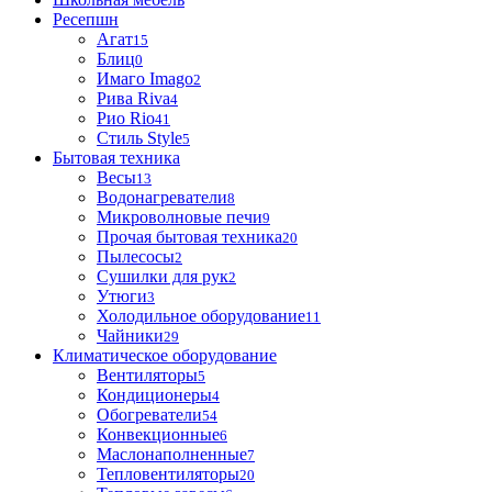
Ресепшн
Агат
15
Блиц
0
Имаго Imago
2
Рива Riva
4
Рио Rio
41
Стиль Style
5
Бытовая техника
Весы
13
Водонагреватели
8
Микроволновые печи
9
Прочая бытовая техника
20
Пылесосы
2
Сушилки для рук
2
Утюги
3
Холодильное оборудование
11
Чайники
29
Климатическое оборудование
Вентиляторы
5
Кондиционеры
4
Обогреватели
54
Конвекционные
6
Маслонаполненные
7
Тепловентиляторы
20