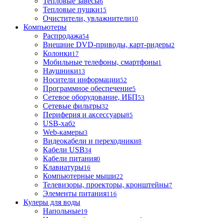
Тепловые завесы
6
Тепловые пушки
15
Очистители, увлажнители
10
Компьютеры
Распродажа
54
Внешние DVD-приводы, карт-ридеры
2
Колонки
17
Мобильные телефоны, смартфоны
1
Наушники
13
Носители информации
52
Программное обеспечение
5
Сетевое оборудование, ИБП
53
Сетевые фильтры
32
Периферия и аксессуары
85
USB-хаб
2
Web-камеры
3
Видеокабели и переходники
8
Кабели USB
34
Кабели питания
0
Клавиатуры
16
Компьютерные мыши
22
Телевизоры, проекторы, кронштейны
7
Элементы питания
116
Кулеры для воды
Напольные
19