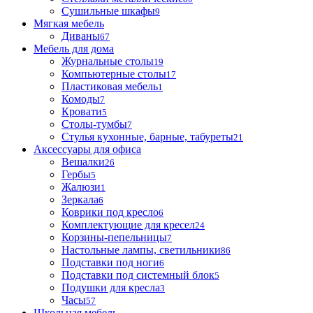
Сушильные шкафы
9
Мягкая мебель
Диваны
67
Мебель для дома
Журнальные столы
19
Компьютерные столы
17
Пластиковая мебель
1
Комоды
7
Кровати
5
Столы-тумбы
7
Стулья кухонные, барные, табуреты
21
Аксессуары для офиса
Вешалки
26
Гербы
5
Жалюзи
1
Зеркала
6
Коврики под кресло
6
Комплектующие для кресел
24
Корзины-пепельницы
7
Настольные лампы, светильники
86
Подставки под ноги
6
Подставки под системный блок
5
Подушки для кресла
3
Часы
57
Школьная мебель