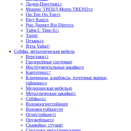
Лидер-Престиж
13
Моррис ТРЕНД Morris TREND
19
Он.Топ On.Top
19
Раут Raut
26
Рио Директ Rio Direct
26
Тайм.С Time.S
21
Torr
80
Цезарь
14
Ялта Yalta
47
Сейфы, металлическая мебель
Верстаки
12
Гардеробные системы
0
Инструментальные шкафы
10
Картотеки
17
Ключницы, кэшбоксы, почтовые ящики,
тайники
14
Медицинская мебель
40
Металлические шкафы
61
Сейфы
162
Взломоогнестойкие
8
Взломостойкие
109
Огнестойкие
35
Оружейные
10
Скамейки, стулья
5
Стеллажи металлические
80