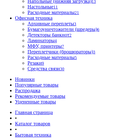
Напольные (нижняя загрузка)
13
Настольные
11
Расходные материалы
21
Офисная техника
Архивные переплеты
3
Бумагоуничтожители (шредеры)
6
Детекторы банкнот
2
Ламинаторы
4
МФУ, принтеры
7
Переплетчики (брошюраторы)
3
Расходные материалы
5
Резаки
9
Средства связи
30
Новинки
Популярные товары
Распродажа
Рекомендуемые товары
Уцененные товары
Главная страница
•
Каталог товаров
•
Бытовая техника