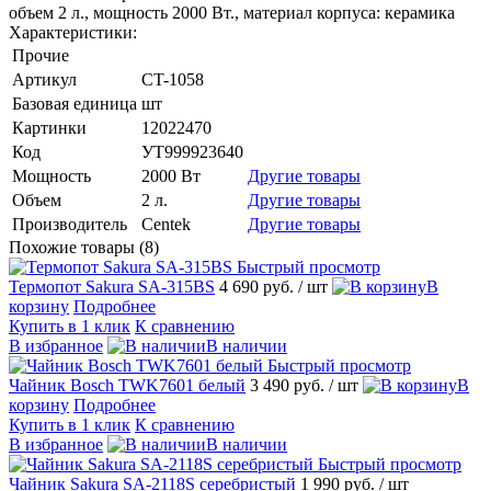
объем 2 л., мощность 2000 Вт., материал корпуса: керамика
Характеристики:
Прочие
Артикул
CT-1058
Базовая единица
шт
Картинки
12022470
Код
УТ999923640
Мощность
2000 Вт
Другие товары
Объем
2 л.
Другие товары
Производитель
Centek
Другие товары
Похожие товары (8)
Быстрый просмотр
Термопот Sakura SA-315BS
4 690 руб.
/ шт
В
корзину
Подробнее
Купить в 1 клик
К сравнению
В избранное
В наличии
Быстрый просмотр
Чайник Bosch TWK7601 белый
3 490 руб.
/ шт
В
корзину
Подробнее
Купить в 1 клик
К сравнению
В избранное
В наличии
Быстрый просмотр
Чайник Sakura SA-2118S серебристый
1 990 руб.
/ шт