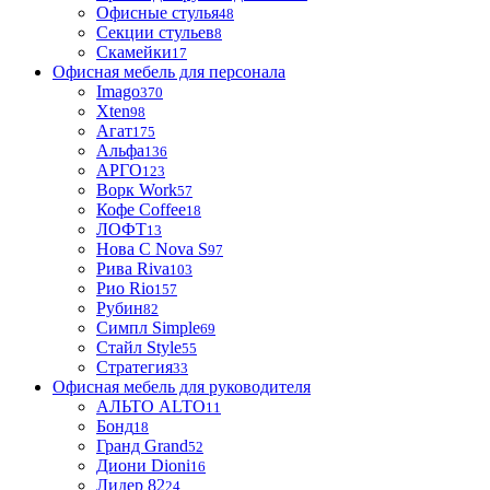
Офисные стулья
48
Секции стульев
8
Скамейки
17
Офисная мебель для персонала
Imago
370
Xten
98
Агат
175
Альфа
136
АРГО
123
Ворк Work
57
Кофе Coffee
18
ЛОФТ
13
Нова С Nova S
97
Рива Riva
103
Рио Rio
157
Рубин
82
Симпл Simple
69
Стайл Style
55
Стратегия
33
Офисная мебель для руководителя
АЛЬТО ALTO
11
Бонд
18
Гранд Grand
52
Диони Dioni
16
Лидер 82
24