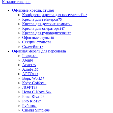
Каталог товаров
Офисные кресла, стулья
Конференц-кресла для посетителей
62
Кресла для геймеров
75
Кресла для детских комнат
25
Кресла для оператора
147
Кресла для руководителя
337
Офисные стулья
48
Секции стульев
8
Скамейки
17
Офисная мебель для персонала
Imago
370
Xten
98
Агат
175
Альфа
136
АРГО
123
Ворк Work
57
Кофе Coffee
18
ЛОФТ
13
Нова С Nova S
97
Рива Riva
103
Рио Rio
157
Рубин
82
Симпл Simple
69