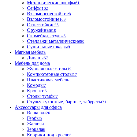
Металлические шкафы
61
Сейфы
162
Взломоогнестойкие
8
Взломостойкие
109
Огнестойкие
35
Оружейные
10
Скамейки, стулья
5
Стеллажи металлические
80
Сушильные шкафы
9
Мягкая мебель
Диваны
67
Мебель для дома
Журнальные столы
19
Компьютерные столы
17
Пластиковая мебель
1
Комоды
7
Кровати
5
Столы-тумбы
7
Стулья кухонные, барные, табуреты
21
Аксессуары для офиса
Вешалки
26
Гербы
5
Жалюзи
1
Зеркала
6
Коврики под кресло
6