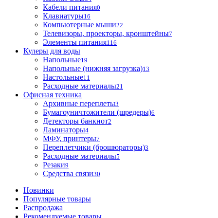
Кабели питания
0
Клавиатуры
16
Компьютерные мыши
22
Телевизоры, проекторы, кронштейны
7
Элементы питания
116
Кулеры для воды
Напольные
19
Напольные (нижняя загрузка)
13
Настольные
11
Расходные материалы
21
Офисная техника
Архивные переплеты
3
Бумагоуничтожители (шредеры)
6
Детекторы банкнот
2
Ламинаторы
4
МФУ, принтеры
7
Переплетчики (брошюраторы)
3
Расходные материалы
5
Резаки
9
Средства связи
30
Новинки
Популярные товары
Распродажа
Рекомендуемые товары