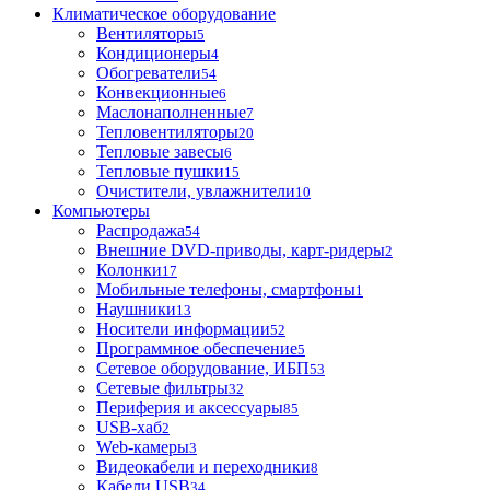
Климатическое оборудование
Вентиляторы
5
Кондиционеры
4
Обогреватели
54
Конвекционные
6
Маслонаполненные
7
Тепловентиляторы
20
Тепловые завесы
6
Тепловые пушки
15
Очистители, увлажнители
10
Компьютеры
Распродажа
54
Внешние DVD-приводы, карт-ридеры
2
Колонки
17
Мобильные телефоны, смартфоны
1
Наушники
13
Носители информации
52
Программное обеспечение
5
Сетевое оборудование, ИБП
53
Сетевые фильтры
32
Периферия и аксессуары
85
USB-хаб
2
Web-камеры
3
Видеокабели и переходники
8
Кабели USB
34