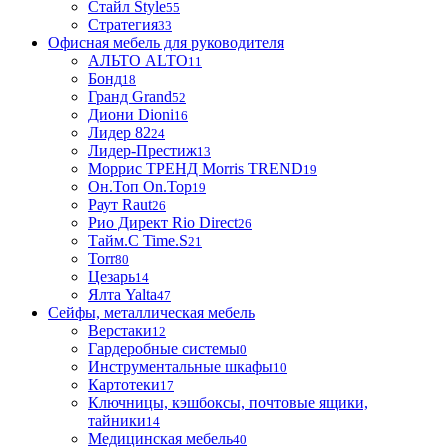
Стайл Style
55
Стратегия
33
Офисная мебель для руководителя
АЛЬТО ALTO
11
Бонд
18
Гранд Grand
52
Диони Dioni
16
Лидер 82
24
Лидер-Престиж
13
Моррис ТРЕНД Morris TREND
19
Он.Топ On.Top
19
Раут Raut
26
Рио Директ Rio Direct
26
Тайм.С Time.S
21
Torr
80
Цезарь
14
Ялта Yalta
47
Сейфы, металлическая мебель
Верстаки
12
Гардеробные системы
0
Инструментальные шкафы
10
Картотеки
17
Ключницы, кэшбоксы, почтовые ящики,
тайники
14
Медицинская мебель
40