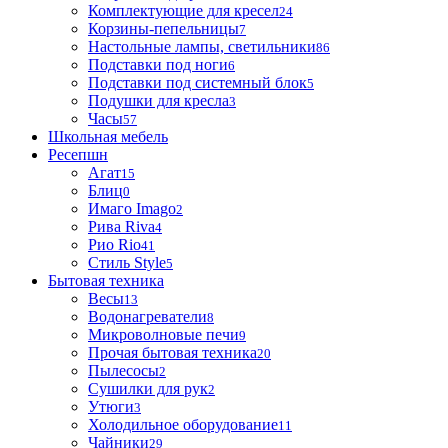
Комплектующие для кресел
24
Корзины-пепельницы
7
Настольные лампы, светильники
86
Подставки под ноги
6
Подставки под системный блок
5
Подушки для кресла
3
Часы
57
Школьная мебель
Ресепшн
Агат
15
Блиц
0
Имаго Imago
2
Рива Riva
4
Рио Rio
41
Стиль Style
5
Бытовая техника
Весы
13
Водонагреватели
8
Микроволновые печи
9
Прочая бытовая техника
20
Пылесосы
2
Сушилки для рук
2
Утюги
3
Холодильное оборудование
11
Чайники
29